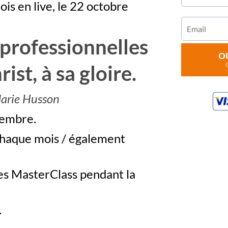
is en live, le 22 octobre
 professionnelles
OU
ist, à sa gloire.
arie Husson
membre.
haque mois / également
les MasterClass pendant la
.